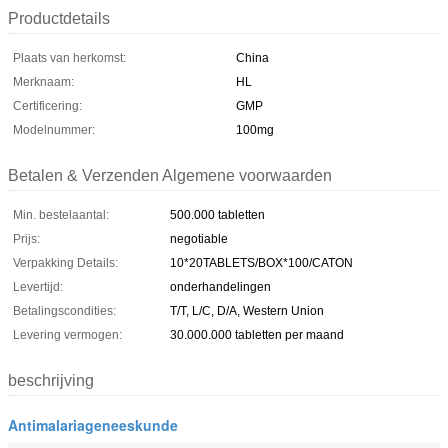
Productdetails
Plaats van herkomst:
China
Merknaam:
HL
Certificering:
GMP
Modelnummer:
100mg
Betalen & Verzenden Algemene voorwaarden
Min. bestelaantal:
500.000 tabletten
Prijs:
negotiable
Verpakking Details:
10*20TABLETS/BOX*100/CATON
Levertijd:
onderhandelingen
Betalingscondities:
T/T, L/C, D/A, Western Union
Levering vermogen:
30.000.000 tabletten per maand
beschrijving
Antimalariageneeskunde