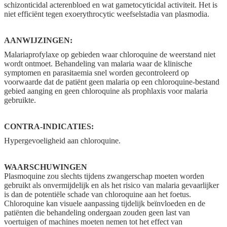
schizonticidal acterenbloed en wat gametocyticidal activiteit. Het is
niet efficiënt tegen exoerythrocytic weefselstadia van plasmodia.
AANWIJZINGEN:
Malariaprofylaxe op gebieden waar chloroquine de weerstand niet
wordt ontmoet. Behandeling van malaria waar de klinische
symptomen en parasitaemia snel worden gecontroleerd op
voorwaarde dat de patiënt geen malaria op een chloroquine-bestand
gebied aanging en geen chloroquine als prophlaxis voor malaria
gebruikte.
CONTRA-INDICATIES:
Hypergevoeligheid aan chloroquine.
WAARSCHUWINGEN
Plasmoquine zou slechts tijdens zwangerschap moeten worden
gebruikt als onvermijdelijk en als het risico van malaria gevaarlijker
is dan de potentiële schade van chloroquine aan het foetus.
Chloroquine kan visuele aanpassing tijdelijk beïnvloeden en de
patiënten die behandeling ondergaan zouden geen last van
voertuigen of machines moeten nemen tot het effect van