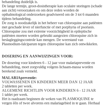
behandeling duidelijk is.
De lange termijn, groot-dosistherapie kan oculaire storingen (schade
aan zicht) veroorzaken en om deze reden worden de
opthalmological onderzoeken geadviseerd om de 3 tot 6 maanden
tijdens behandeling.
De zorg is noodzakelijk in het beheer van chloroquine aan patiënten
met geschade lever of nierfunctie of met porphyria of psoriasis.
Chloroquine zou met extreme voorzichtigheid in epileptische
patiënten moeten worden gebruikt aangezien chloroquine zich in
beslagleggingscontrole kan mengen. De weerstand van
Plasmodium-falciparum tegen chloroquine kan zich ontwikkelen.
DOSERING EN AANWIJZINGEN VOOR:
De dosering voor kinderen 6 - 12 jaar voor malariapreventie en
behandeling, moet zorgvuldig volgens lichaam-massa worden
berekend zoals vermeld.
MALARIApreventie:
VOLWASSENEN EN KINDEREN MEER DAN 12 JAAR
2 tabletten per week.
ALGEMENE RICHTLIJN VOOR KINDEREN 6 - 12 JAAR
1 tablet per week.
Het is raadzaam beginnen de weken van PLASMOQUINE te
vergen één of twee alvorens een malariagebied in te gaan. Herhaal