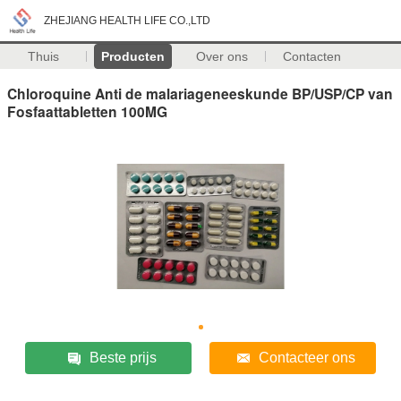
ZHEJIANG HEALTH LIFE CO.,LTD
Thuis
Producten
Over ons
Contacten
Chloroquine Anti de malariageneeskunde BP/USP/CP van
Fosfaattabletten 100MG
Beste prijs
Contacteer ons