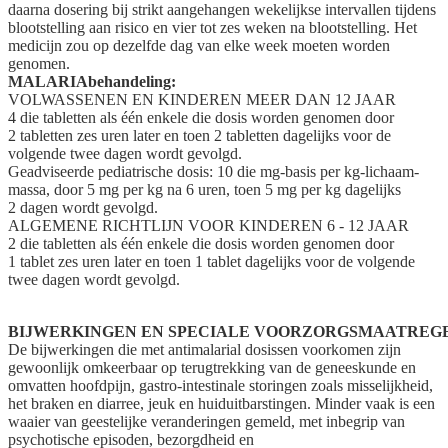
daarna dosering bij strikt aangehangen wekelijkse intervallen tijdens
blootstelling aan risico en vier tot zes weken na blootstelling. Het
medicijn zou op dezelfde dag van elke week moeten worden
genomen.
MALARIAbehandeling:
VOLWASSENEN EN KINDEREN MEER DAN 12 JAAR
4 die tabletten als één enkele die dosis worden genomen door
2 tabletten zes uren later en toen 2 tabletten dagelijks voor de
volgende twee dagen wordt gevolgd.
Geadviseerde pediatrische dosis: 10 die mg-basis per kg-lichaam-
massa, door 5 mg per kg na 6 uren, toen 5 mg per kg dagelijks
2 dagen wordt gevolgd.
ALGEMENE RICHTLIJN VOOR KINDEREN 6 - 12 JAAR
2 die tabletten als één enkele die dosis worden genomen door
1 tablet zes uren later en toen 1 tablet dagelijks voor de volgende
twee dagen wordt gevolgd.
BIJWERKINGEN EN SPECIALE VOORZORGSMAATREG
De bijwerkingen die met antimalarial dosissen voorkomen zijn
gewoonlijk omkeerbaar op terugtrekking van de geneeskunde en
omvatten hoofdpijn, gastro-intestinale storingen zoals misselijkheid,
het braken en diarree, jeuk en huiduitbarstingen. Minder vaak is een
waaier van geestelijke veranderingen gemeld, met inbegrip van
psychotische episoden, bezorgdheid en