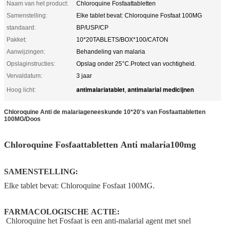
Naam van het product:
Chloroquine Fosfaattabletten
Samenstelling:
Elke tablet bevat: Chloroquine Fosfaat 100MG
standaard:
BP/USP/CP
Pakket:
10*20TABLETS/BOX*100/CATON
Aanwijzingen:
Behandeling van malaria
Opslaginstructies:
Opslag onder 25°C.Protect van vochtigheid.
Vervaldatum:
3 jaar
antimalariatablet
antimalarial medicijnen
Hoog licht:
,
Chloroquine Anti de malariageneeskunde 10*20's van Fosfaattabletten
100MG/Doos
Chloroquine Fosfaattabletten Anti malaria100mg
SAMENSTELLING:
Elke tablet bevat: Chloroquine Fosfaat 100MG.
FARMACOLOGISCHE ACTIE:
Chloroquine het Fosfaat is een anti-malarial agent met snel