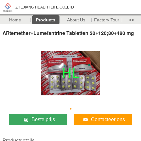
ZHEJIANG HEALTH LIFE CO.,LTD
Home
Products
About Us
Factory Tour
>>
ARtemether+Lumefantrine Tabletten 20+120;80+480 mg
Beste prijs
Contacteer ons
Productdetails