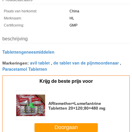
Plaats van herkomst:
China
Merknaam:
HL
Certificering:
GMP
beschrijving
Tablettengeneesmiddelen
avil tablet
de tablet van de pijnmoordenaar
Markeringen:
,
,
Paracetamol Tabletten
Krijg de beste prijs voor
ARtemether+Lumefantrine
Tabletten 20+120;80+480 mg
Doorgaan