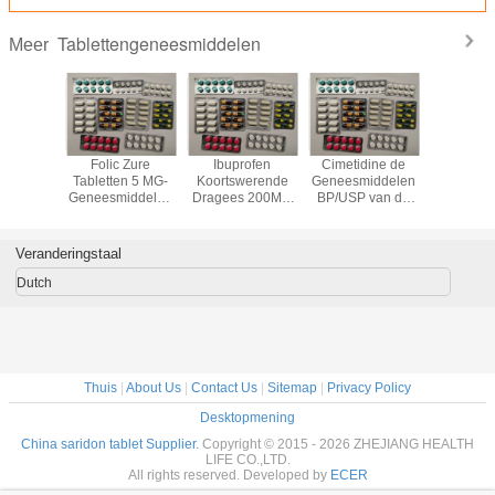
Tablettengeneesmiddelen
Meer
n
0MG
Folic Zure
Ibuprofen
Cimetidine de
Salbutamol
iddelen
Tabletten 5 MG-
Koortswerende
Geneesmiddelen
4 M
 de
Geneesmiddelen
Dragees 200MG
BP/USP van de
Bronchodi
diuretics
BP/USP van het
400MG -
Tabletten200mg
Geneesmi
 het
Vitaminesupplement
pijnstillende
400MG Gastro-
10 * 10
loride 10
Geneesmiddelen
enterologie
Veranderingstaal
Doos
Dutch
Thuis
|
About Us
|
Contact Us
|
Sitemap
|
Privacy Policy
Desktopmening
China saridon tablet Supplier.
Copyright © 2015 - 2026 ZHEJIANG HEALTH
LIFE CO.,LTD.
All rights reserved. Developed by
ECER