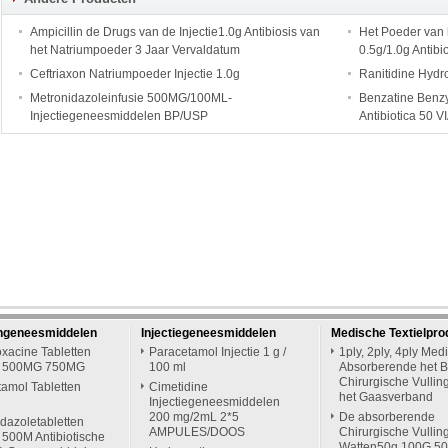
Ampicillin de Drugs van de Injectie1.0g Antibiosis van
Het Poeder van h
het Natriumpoeder 3 Jaar Vervaldatum
0.5g/1.0g Antibi
Ceftriaxon Natriumpoeder Injectie 1.0g
Ranitidine Hydro
Metronidazoleinfusie 500MG/100ML-
Benzatine Benzyl
Injectiegeneesmiddelen BP/USP
Antibiotica 50 
engeneesmiddelen
Injectiegeneesmiddelen
Medische Textielpro
oxacine Tabletten
Paracetamol Injectie 1 g /
1ply, 2ply, 4ply Med
 500MG 750MG
100 ml
Absorberende het B
Chirurgische Vullin
amol Tabletten
Cimetidine
het Gaasverband
Injectiegeneesmiddelen
200 mg/2mL 2*5
De absorberende
dazoletabletten
AMPULES/DOOS
Chirurgische Vullin
500M Antibiotische
Watten50g 100G 5