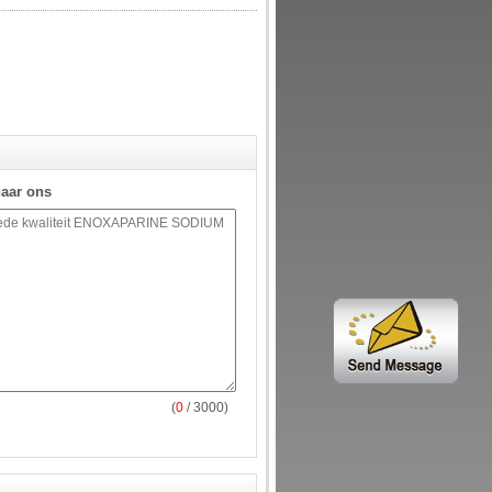
naar ons
(
0
/ 3000)