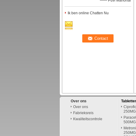
—— Puvi Manohar
Ik ben online Chatten Nu
Over ons
Tablett
Over ons
Ciprofl
250MG
Fabrieksreis
Paracet
Kwaliteitscontrole
500MG
Metroni
250MG 