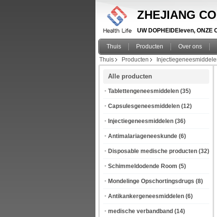
ZHEJIANG CO
UW DOPHEIDEleven, ONZE OP
Thuis
Producten
Over ons
Thuis
Producten
Injectiegeneesmiddel
Alle producten
Tablettengeneesmiddelen
(35)
Capsulesgeneesmiddelen
(12)
Injectiegeneesmiddelen
(36)
Antimalariageneeskunde
(6)
Disposable medische producten
(32)
Schimmeldodende Room
(5)
Mondelinge Opschortingsdrugs
(8)
Antikankergeneesmiddelen
(6)
medische verbandband
(14)