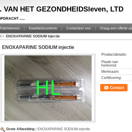
. VAN HET GEZONDHEIDSleven, LTD
DRACHT ......
Fabrieksreis
Kwaliteitscontrole
Contacteer ons
Vraag een offerte a
en
ENOXAPARINE SODIUM injectie
ENOXAPARINE SODIUM injectie
Productdetails:
Plaats van
herkomst:
Merknaam:
Certificering:
Contact
Grote Afbeelding :
ENOXAPARINE SODIUM injectie