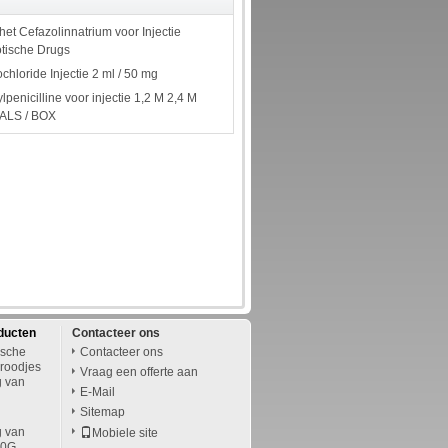
et Cefazolinnatrium voor Injectie
otische Drugs
chloride Injectie 2 ml / 50 mg
penicilline voor injectie 1,2 M 2,4 M
VIALS / BOX
ducten
Contacteer ons
ische
Contacteer ons
roodjes
Vraag een offerte aan
g van
E-Mail
Sitemap
g van
Mobiele site
00G