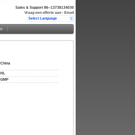
Sales & Support
86--13738134030
Vraag een offerte aan
-
Email
Select Language
an
China
HL
GMP