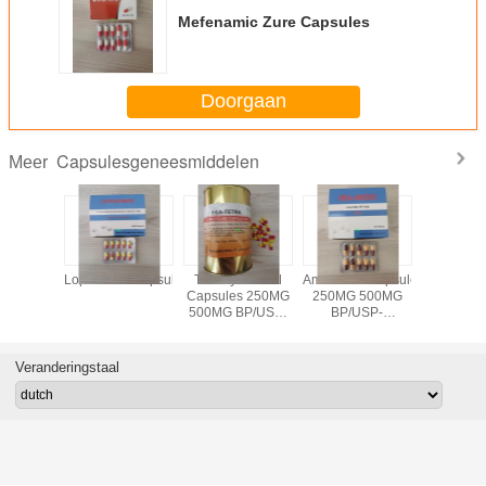
Mefenamic Zure Capsules
Doorgaan
Capsulesgeneesmiddelen
Meer
IDAZOOL
Loperamidecapsules
Tetracyclinehcl
Amoxicilinecapsules
Indomet
ules
Capsules 250MG
250MG 500MG
Capsule
500MG BP/USP-
BP/USP-
BP/U
Antibioticageneesmiddelen
Antibioticageneesmiddelen
Antirheu
10*10's
Veranderingstaal