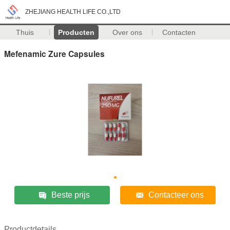
ZHEJIANG HEALTH LIFE CO.,LTD
Thuis
Producten
Over ons
Contacten
Mefenamic Zure Capsules
Beste prijs
Contacteer ons
Productdetails