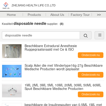
ZHEJIANG HEALTH LIFE CO.,LTD
Home
Products
About Us
Factory Tour
>>
disposable needle
Kwaliteit
supplier.
(8)
Beschikbare Extradural Anesthesie
Ruggegraatsnaald met Ce & ISO
Onderzoek nu
Scalp Ader die met Vlindertype16g-27g Beschikbare
Medische Producten wordt geplaatst
Onderzoek nu
1ML 2ML 3ML 5ML 10ML 20ML 30ML 50ML 60ML
Spuit Beschikbare Medische Producten
Onderzoek nu
beschikbare de Insulinespuiten van 0.5ML 1ML met