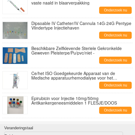
vaste naald in blaarverpakking
Onderzoek nu
Dipsoable IV Catheter/IV Cannula 14G-24G Pentype
Vlindertype Injectiehaven
Onderzoek nu
Beschikbare Zelfklevende Steriele Gekronkelde
Geweven Pleisterpe/Pu/pvc/niet -
Onderzoek nu
Ce/het ISO Goedgekeurde Apparaat van de
Medische apparatuurhemodialyse voor het
Ziekenhuisgebruik
Onderzoek nu
Epirubicin voor Injectie 10mg/50mg
Antikankergeneesmiddelen 1 FLESJE/DOOS
Onderzoek nu
Veranderingstaal