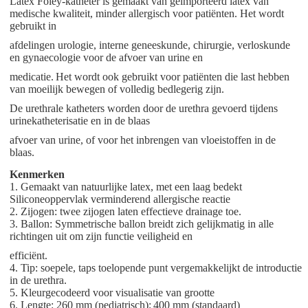
Latex Foley-katheter is gemaakt van geïmporteerd latex van
medische kwaliteit, minder allergisch voor patiënten. Het wordt
gebruikt in
afdelingen urologie, interne geneeskunde, chirurgie, verloskunde
en gynaecologie voor de afvoer van urine en
medicatie.
Het wordt ook gebruikt voor patiënten die last hebben
van moeilijk bewegen of volledig bedlegerig zijn.
De urethrale katheters worden door de urethra gevoerd tijdens
urinekatheterisatie en in de blaas
afvoer van urine, of voor het inbrengen van vloeistoffen in de
blaas.
Kenmerken
1. Gemaakt van natuurlijke latex, met een laag bedekt
Siliconeoppervlak verminderend allergische reactie
2. Zijogen: twee zijogen laten effectieve drainage toe.
3. Ballon: Symmetrische ballon breidt zich gelijkmatig in alle
richtingen uit om zijn functie veiligheid en
efficiënt.
4. Tip: soepele, taps toelopende punt vergemakkelijkt de introductie
in de urethra.
5. Kleurgecodeerd voor visualisatie van grootte
6. Lengte: 260 mm (pediatrisch);
400 mm (standaard)