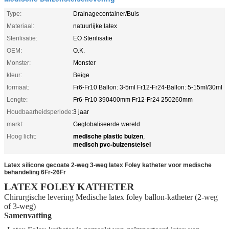
Type:
Drainagecontainer/Buis
Materiaal:
natuurlijke latex
Sterilisatie:
EO Sterilisatie
OEM:
O.K.
Monster:
Monster
kleur:
Beige
formaat:
Fr6-Fr10 Ballon: 3-5ml Fr12-Fr24-Ballon: 5-15ml/30ml
Lengte:
Fr6-Fr10 390400mm Fr12-Fr24 250260mm
Houdbaarheidsperiode:
3 jaar
markt:
Geglobaliseerde wereld
medische plastic buizen
Hoog licht:
,
medisch pvc-buizenstelsel
Latex silicone gecoate 2-weg 3-weg latex Foley katheter voor medische
behandeling 6Fr-26Fr
LATEX FOLEY KATHETER
Chirurgische levering Medische latex foley ballon-katheter (2-weg
of 3-weg)
Samenvatting