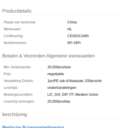
Productdetails
Plaats van herkomst:
China
Merknaam:
HL
Certificering:
CE/ISO13485
Modelnummer:
6Fr-26Fr
Betalen & Verzenden Algemene voorwaarden
Min. bestelaantal:
30,000pcs/size
Prijs:
negotiable
Verpakking Details:
1pc/PE zak of blaarpak; 200pcs/ctn
Levertijd:
onderhandelingen
Betalingscondities:
L/C, D/A, D/P, T/T, Western Union
Levering vermogen:
20,000pcs/day
beschrijving
Medische Buizenstelsellevering