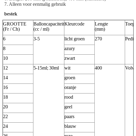
7. Alleen voor eenmalig gebruik
bestek
GROOTTE
Balloncapaciteit
Kleurcode
Lengte
Toepa
(Fr / Ch)
(cc / ml)
(mm)
6
3-5
licht groen
270
Pedia
8
azury
10
zwart
12
5-15ml;
30ml
wit
400
Volw
14
groen
16
oranje
18
rood
20
geel
22
paars
24
blauw
26
roze