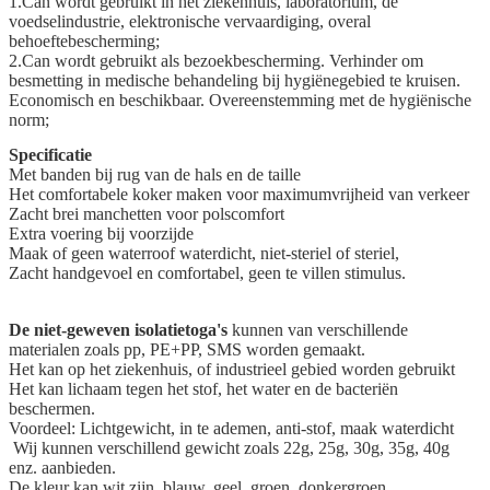
1.Can wordt gebruikt in het ziekenhuis, laboratorium, de
voedselindustrie, elektronische vervaardiging, overal
behoeftebescherming;
2.Can wordt gebruikt als bezoekbescherming. Verhinder om
besmetting in medische behandeling bij hygiënegebied te kruisen.
Economisch en beschikbaar. Overeenstemming met de hygiënische
norm;
Specificatie
Met banden bij rug van de hals en de taille
Het comfortabele koker maken voor maximumvrijheid van verkeer
Zacht brei manchetten voor polscomfort
Extra voering bij voorzijde
Maak of geen waterroof waterdicht, niet-steriel of steriel,
Zacht handgevoel en comfortabel, geen te villen stimulus.
De niet-geweven isolatietoga's
kunnen van verschillende
materialen zoals pp, PE+PP, SMS worden gemaakt.
Het kan op het ziekenhuis, of industrieel gebied worden gebruikt
Het kan lichaam tegen het stof, het water en de bacteriën
beschermen.
Voordeel: Lichtgewicht, in te ademen, anti-stof, maak waterdicht
Wij kunnen verschillend gewicht zoals 22g, 25g, 30g, 35g, 40g
enz. aanbieden.
De kleur kan wit zijn, blauw, geel, groen, donkergroen,