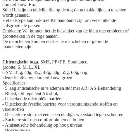
donkerblauw. Enz.
Stijl: Halslijn en taillelijn die op de toga's, gemakkelijk aan te zetten
wordt genaaid.
Het halstype kan ook met Klitbandband zijn om verschillende
halsgrootte te passen
Embleem: Wij kunnen het de halsetiket van de klant met embleem of
grootteteken in de toga naaien.
De manchetten kunnen elastische manchetten of gebreide
manchetten zijn.
Chirurgische toga
, SMS, PP+PE, Spunlance.
grootte: S, M, L, XL
GSM: 35g, 40g, 45g, 48g, 50g, 55g, 60g, 65g
kleur: lichtblauw, donkerblauw, groen
Specificaties:
- 5 laag antistatische in te ademen stof met AR+AS-Behandeling
- Bloed, Oil repellent Alcohol,
- Uitstekende microbiële barrière
- Uitstekende fysieke barrière voor verontreinigende stoffen en
vloeistoffen
- De sterkere stof met een steen eindigt, weerstand tegen scheuren
- Zachtere stof met comfort binnen en buiten
- Antistatische behandeling op hoog niveau
- Boekvouwen.