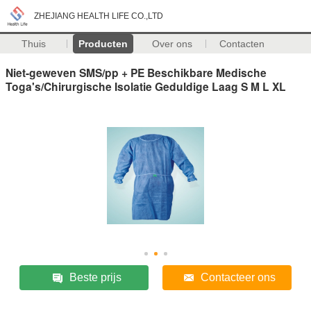
ZHEJIANG HEALTH LIFE CO.,LTD
Thuis
Producten
Over ons
Contacten
Niet-geweven SMS/pp + PE Beschikbare Medische
Toga's/Chirurgische Isolatie Geduldige Laag S M L XL
Beste prijs
Contacteer ons