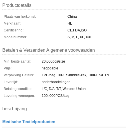
Productdetails
Plaats van herkomst:
China
Merknaam:
HL
Certificering:
CE,FDA,ISO
Modelnummer:
S, M, L, XL, XXL
Betalen & Verzenden Algemene voorwaarden
Min. bestelaantal:
20,000pcs/size
Prijs:
negotiable
Verpakking Details:
1PC/bag, 10PCS/middle-zak, 100PCS/CTN
Levertijd:
onderhandelingen
Betalingscondities:
L/C, D/A, T/T, Western Union
Levering vermogen:
100, 000PCS/dag
beschrijving
Medische Textielproducten