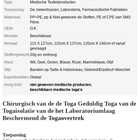
Type:
Medische Textielproducten
Toepassing:
De ziekenhuizen, Laboratoria, Farmaceutische Fabrieken
Materiaal:
PP+PE, pp & Niet-geweven de Stoffen, PE of CPE van SMS
Films
OEM:
O.K.
Monster:
Beschikbaar
formaat:
115 X 127cm, 115cm X 137cm, 120cm X 140cm of vanaf
gevraagd
Stoffengewicht:
20g en omhoog
Kleur:
Wit, Geel, Groen, Blauw, Roze, Marineblauw, Olijf
Stijl:
Banden op Taille & Halsniveau, Gebreid/Elastisch Manchet
Exportmarkten:
Global
niet geweven medische producten
Hoog licht:
,
beschikbare medische toga's
Chirurgisch van de de Toga Geduldig Toga van de
Togaisolatie van de het Laboratoriumlaag
Beschermend de
Togaovertrek
Toepassing