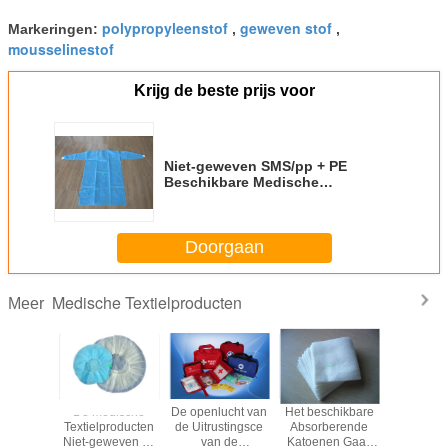
polypropyleenstof
geweven stof
Markeringen:
,
,
mousselinestof
Krijg de beste prijs voor
Niet-geweven SMS/pp + PE
Beschikbare Medische
Toga's/Chirurgische Isolatie
Geduldige Laag S M L XL
Doorgaan
Medische Textielproducten
Meer
ikbare
De medische
De openlucht van
Het beschikbare
Beschikbar
rmende
Textielproducten
de Uitrustingsce
Absorberende
gewe
te Masker
Niet-geweven pp
van de
Katoenen Gaas
Chirurg