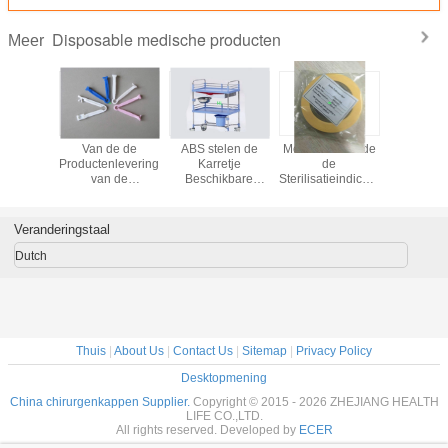
Disposable medische producten
Meer
chikbare
Van de de
ABS stelen de
Medische van de
Professi
he Neus
Productenlevering
Karretje
de
Beschi
e
van de
Beschikbare
Sterilisatieindicator
ECG-va
fcannula
navelstrengklem
Medische
van de
Elektrode
dgekeurd
het Beschikbare
Producten met
Autoclaafstoom
en Kind G
O van
Medische Steriele
Roestvrij
Band 19mm *
Veranderingstaal
tenpvc
Plastiek
Framefor-
50m
Behandeling in
Dutch
het Ziekenhuis
Thuis
|
About Us
|
Contact Us
|
Sitemap
|
Privacy Policy
Desktopmening
China chirurgenkappen Supplier.
Copyright © 2015 - 2026 ZHEJIANG HEALTH
LIFE CO.,LTD.
All rights reserved. Developed by
ECER