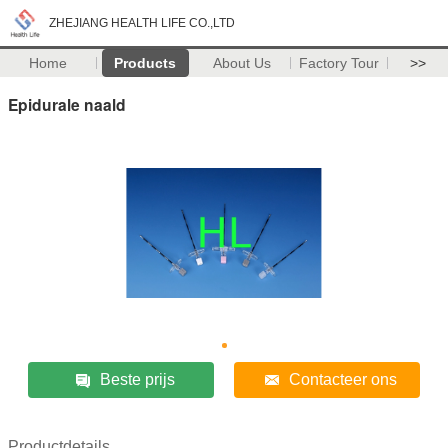
ZHEJIANG HEALTH LIFE CO.,LTD
Home
Products
About Us
Factory Tour
>>
Epidurale naald
Beste prijs
Contacteer ons
Productdetails