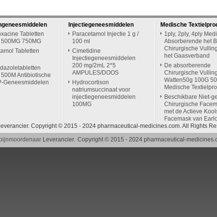
engeneesmiddelen
Injectiegeneesmiddelen
Medische Textielpro
oxacine Tabletten
Paracetamol Injectie 1 g /
1ply, 2ply, 4ply Med
 500MG 750MG
100 ml
Absorberende het B
Chirurgische Vullin
amol Tabletten
Cimetidine
het Gaasverband
Injectiegeneesmiddelen
200 mg/2mL 2*5
De absorberende
dazoletabletten
AMPULES/DOOS
Chirurgische Vullin
500M Antibiotische
Watten50g 100G 5
-Geneesmiddelen
Hydrocortison
Medische Textielpr
natriumsuccinaat voor
injectiegeneesmiddelen
Beschikbare Niet-
100MG
Chirurgische Face
met de Actieve Kool
Facemask van Earl
everancier. Copyright © 2015 - 2024 pharmaceutical-medicines.com. All Rights R
 pijnmoordenaar
Leverancier.
Copyright © 2015 - 2024 pharmaceutical-medicines.