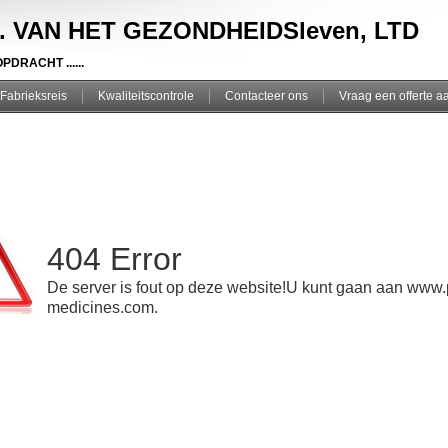
. VAN HET GEZONDHEIDSleven, LTD
DRACHT ......
Fabrieksreis
Kwaliteitscontrole
Contacteer ons
Vraag een offerte a
404 Error
De server is fout op deze website!U kunt gaan aan www.
medicines.com.