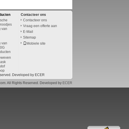
ducten
Contacteer ons
ische
Contacteer ons
roodjes
Vraag een offerte aan
g van
E-Mail
Sitemap
g van
Mobiele site
00G
oducten
geweven
mask
stof
oop
eserved. Developed by
ECER
com. All Rights Reserved. Developed by
ECER