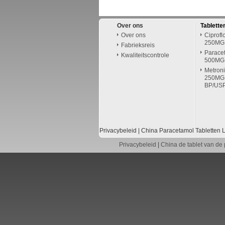
Over ons
Tablett
Over ons
Ciprofl
250MG
Fabrieksreis
Paracet
Kwaliteitscontrole
500MG
Metroni
250MG 
BP/USP
Privacybeleid
|
China Paracetamol Tabletten
L
Privacybeleid
|
China de tablet van de