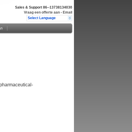
Sales & Support
86--13738134030
Vraag een offerte aan
-
Email
Select Language
an
pharmaceutical-